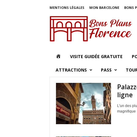
MENTIONS LÉGALES
MON BARCELONE
BONS 
B
o
n
s
P
l
a
É
VISITE GUIDÉE GRATUITE
PO
n
s
L
ATTRACTIONS
PASS
TOUR
F
l
É
o
Palazz
r
ligne
M
e
n
L'un des plu
E
c
magnifique P
e
N
T