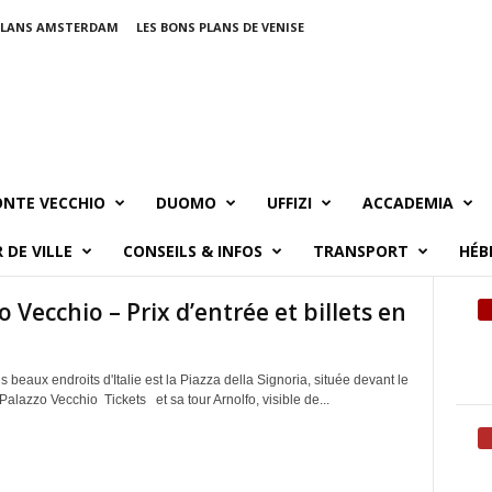
PLANS AMSTERDAM
LES BONS PLANS DE VENISE
NTE VECCHIO
DUOMO
UFFIZI
ACCADEMIA
 DE VILLE
CONSEILS & INFOS
TRANSPORT
HÉB
o Vecchio – Prix d’entrée et billets en
s beaux endroits d'Italie est la Piazza della Signoria, située devant le
alazzo Vecchio Tickets et sa tour Arnolfo, visible de...