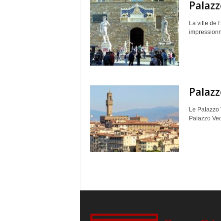
Palazz
D
La ville de
impressionna
E
M
E
Palazz
N
Le Palazzo V
Palazzo Vecc
U